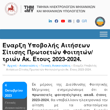
|
GR
Έναρξη Υποβολής Αιτήσεων
Σίτισης Πρωτοετών Φοιτητών/
τριών Ακ. Έτους 2023-2024.
Αρχική
»
Ανακοινώσεις
»
Γενικές Ανακοινώσεις
»
Έναρξη Υποβολής
Αιτήσεων Σίτισης Πρωτοετών Φοιτητών/τριών Ακ. Έτους 2023-2024.
Εκ μέρους της Διεύθυνσης Φοιτητικής
4
Μέριμνας ενημερώνουμε ότι οι
Οκτωβρίου
πρωτοετείς φοιτητές/τριες ακαδ. έτους
2023
2023-2024
, θα υποβάλλουν ηλεκτρονικά την
Γενικές
αίτηση με τα απαιτούμενα
Ανακοινώσεις
δικαιολογητικά, για χορήγηση δωρεάν