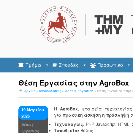
Τμήμα
Σπουδές
Προσωπικό
Θέση Εργασίας στην AgroBox
Αρχική
»
Ανακοινώσεις
»
Θέσεις Εργασίας
»
Θέση Εργασίας στην 
Η
AgroBox
, εταιρεία τεχνολογία
19 Μαρτίου
για
πρακτική άσκηση ή πρόσληψη
σ
2026
Τεχνολογίες:
PHP, JavaScript, HTML, 
Θέσεις
Τοποθεσία:
Βόλος
Εργασίας