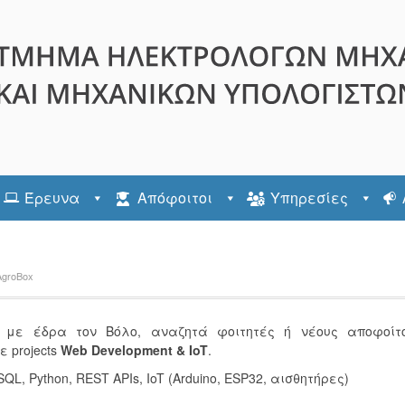
Έρευνα
Απόφοιτοι
Υπηρεσίες
AgroBox
ς με έδρα τον Βόλο, αναζητά φοιτητές ή νέους αποφοίτ
ε projects
Web Development & IoT
.
SQL, Python, REST APIs, IoT (Arduino, ESP32, αισθητήρες)