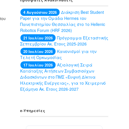
Διάκριση Best Student
4 Αυγούστου 2026
Paper για την Ομάδα Hermes του
σου
Πανεπιστημίου Θεσσαλίας στο 1ο Hellenic
Robotics Forum (HRF 2026)
Πρόγραμμα Εξεταστικής
21 Ιουλίου 2026
Σεπτεμβρίου Ακ. Έτους 2025-2026
Κανονισμοί για την
20 Ιουλίου 2026
Τελετή Ορκωμοσίας
Αξιολογική Σειρά
17 Ιουλίου 2026
Κατάταξης Αιτήσεων Συμβασιούχων
Διδασκόντων στο ΠΜΣ «Ευφυή Δίκτυα
Ηλεκτρικής Ενέργειας», για το Χειμερινό
Εξάμηνο Ακ. Έτους 2026-2027
e-Yπηρεσίες