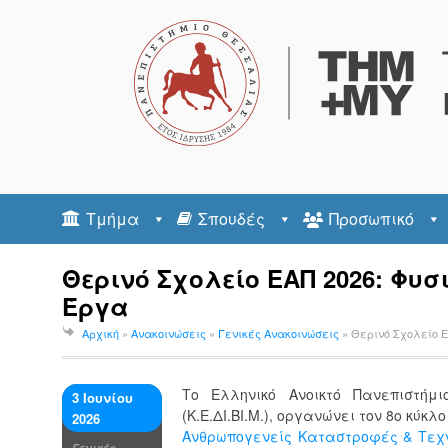
Τμήμα
Σπουδές
Προσωπικό
Θερινό Σχολείο ΕΑΠ 2026: Φυσ
Έργα
Αρχική
»
Ανακοινώσεις
»
Γενικές Ανακοινώσεις
»
Θερινό Σχολείο Ε
Το Ελληνικό Ανοικτό Πανεπιστήμ
3 Ιουνίου
(Κ.Ε.ΔΙ.ΒΙ.Μ.), οργανώνει τον 8ο κύκλ
2026
Ανθρωπογενείς Καταστροφές & Τεχ
Γενικές