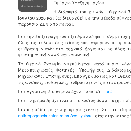
Γεώργιο Χατζηγεωργίου.
Ανακοινώσεις
Η διάρκειά του εν λόγω Θερινού Σ
Ιουλίου 2026
και θα διεξαχθεί με την μέθοδο σύγχρ
παρουσία ΔΕΝ απαιτείται.
Για την διεξαγωγή του εξασφαλίστηκε η συμμετοχή
όλες τις τελευταίες τάσεις που αφορούν σε φυσικ
επίδραση αυτών στα τεχνικά έργα και σε όλες τι
επιστημονικά αλλά και κοινωνικά.
Το Θερινό Σχολείο απευθύνεται κατά κύριο λόγο
Μεταπτυχιακούς Φοιτητές, Υποψήφιους Διδάκτορε
Μηχανικούς, Επιστήμονες, Επαγγελματίες και Εθελο
τις φυσικές, βιολογικές, ανθρωπογενείς καταστροφές
Για Εγγραφή στο Θερινό Σχολείο πιέστε
εδώ
.
Για ενημέρωση σχετικά με το κόστος συμμετοχής πι
Για περισσότερες πληροφορίες ανατρέξτε είτε στη ιστ
anthropogeneis-katastrofes-8os-kyklos/
) είτε στην ιστοσε