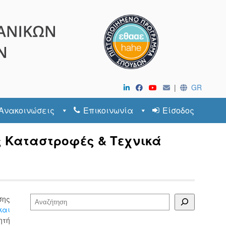
|
GR
Ανακοινώσεις
Επικοινωνία
Είσοδος
ίς Καταστροφές & Τεχνικά
σης
Αναζήτηση
και
ητή