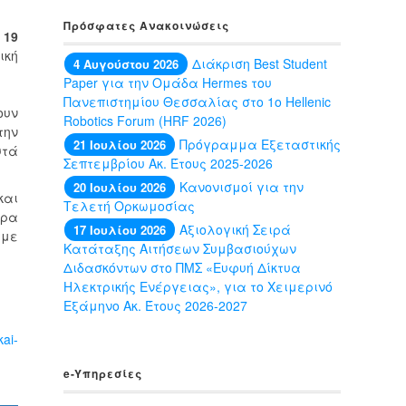
Πρόσφατες Ανακοινώσεις
 19
ική
Διάκριση Best Student
4 Αυγούστου 2026
Paper για την Ομάδα Hermes του
Πανεπιστημίου Θεσσαλίας στο 1ο Hellenic
ουν
Robotics Forum (HRF 2026)
την
Πρόγραμμα Εξεταστικής
21 Ιουλίου 2026
υτά
Σεπτεμβρίου Ακ. Έτους 2025-2026
Κανονισμοί για την
20 Ιουλίου 2026
και
Τελετή Ορκωμοσίας
ερα
Αξιολογική Σειρά
17 Ιουλίου 2026
 με
Κατάταξης Αιτήσεων Συμβασιούχων
Διδασκόντων στο ΠΜΣ «Ευφυή Δίκτυα
Ηλεκτρικής Ενέργειας», για το Χειμερινό
Εξάμηνο Ακ. Έτους 2026-2027
kai-
e-Yπηρεσίες