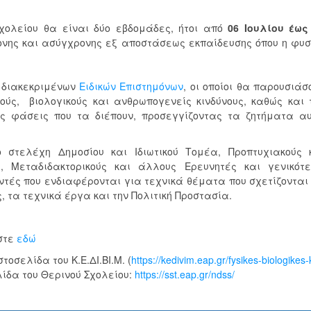
χολείου θα είναι δύο εβδομάδες, ήτοι από
06 Ιουλίου έως
ονης και ασύγχρονης εξ αποστάσεως εκπαίδευσης όπου η φυσ
 διακεκριμένων
Ειδικών Επιστημόνων
, οι οποίοι θα παρουσιάσ
ούς, βιολογικούς και ανθρωπογενείς κινδύνους, καθώς και 
ς φάσεις που τα διέπουν, προσεγγίζοντας τα ζητήματα α
 στελέχη Δημοσίου και Ιδιωτικού Τομέα, Προπτυχιακούς 
ς, Μεταδιδακτορικούς και άλλους Ερευνητές και γενικότ
ντές που ενδιαφέρονται για τεχνικά θέματα που σχετίζονται
, τα τεχνικά έργα και την Πολιτική Προστασία.
έστε
εδώ
οσελίδα του Κ.Ε.ΔΙ.ΒΙ.Μ. (
https://kedivim.eap.gr/fysikes-biologikes-
λίδα του Θερινού Σχολείου:
https://sst.eap.gr/ndss/