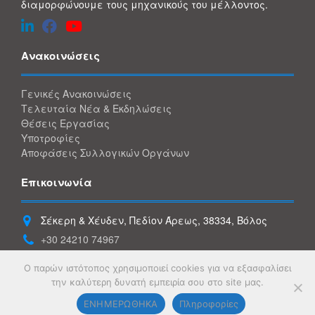
διαμορφώνουμε τους μηχανικούς του μέλλοντος.
Ανακοινώσεις
Γενικές Ανακοινώσεις
Τελευταία Νέα & Εκδηλώσεις
Θέσεις Εργασίας
Υποτροφίες
Αποφάσεις Συλλογικών Οργάνων
Επικοινωνία
Σέκερη & Χέυδεν, Πεδίον Άρεως, 38334, Βόλος
+30 24210 74967
+30 24210 74934
Ο παρών ιστότοπος χρησιμοποιεί cookies για να εξασφαλίσει
gece@uth.gr
την καλύτερη δυνατή εμπειρία σου στο site μας.
ΕΝΗΜΕΡΩΘΗΚΑ
Πληροφορίες
© Copyright 2026
Τμήμα Ηλεκτρολόγων Μηχανικών & Μηχανικών Υπολογιστών