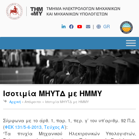
|
GR
Ισοτιμία ΜΗΥΤΔ με ΗΜΜΥ
Αρχική
» Απόφοιτοι »
Ισοτιμία ΜΗΥΤΔ με ΗΜΜΥ
Σύμφωνα με το άρθ. 1, παρ. 1, περ. γ’ του υπ’αριθμ. 92 Π.Δ.
(
ΦΕΚ 131/5-6-2013, Τεύχος Α’
):
“Τα πτυχία Μηχανικού Ηλεκτρονικών Υπολογιστών,