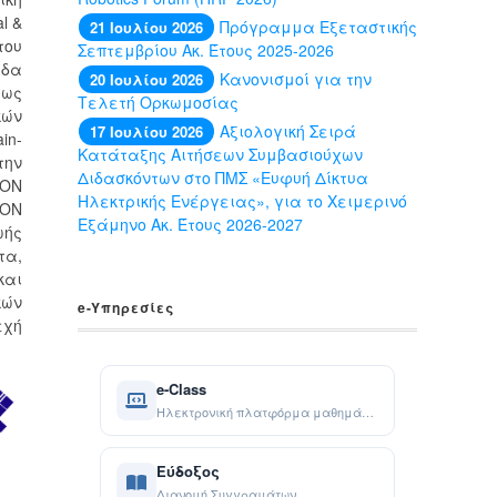
l &
Πρόγραμμα Εξεταστικής
21 Ιουλίου 2026
του
Σεπτεμβρίου Ακ. Έτους 2025-2026
δα
Κανονισμοί για την
20 Ιουλίου 2026
ρως
Τελετή Ορκωμοσίας
κών
Αξιολογική Σειρά
17 Ιουλίου 2026
in-
Κατάταξης Αιτήσεων Συμβασιούχων
την
Διδασκόντων στο ΠΜΣ «Ευφυή Δίκτυα
LON
Ηλεκτρικής Ενέργειας», για το Χειμερινό
LON
Εξάμηνο Ακ. Έτους 2026-2027
ωής
τα,
και
κών
e-Yπηρεσίες
εχή
e-Class
Ηλεκτρονική πλατφόρμα μαθημάτων
Εύδοξος
Διανομή Συγγραμάτων