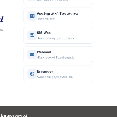
Ακαδημαϊκή Ταυτότητα
Πάσο Φοιτητή
/Υ.
SIS-Web
Ηλεκτρονική Γραμματεία
Webmail
Ηλεκτρονικό Ταχυδρομείο
Erasmus+
Άνοιξε τους ορίζοντές σου
Επικοινωνία