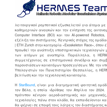
λειτουργικού ρομποτικού εξωσκελετού για άτομα με 
καθημερινών αναγκών και την ενίσχυση της αυτονομ
Computer Interface (BCI) και του AI-powered Robot
εξέλιξη του συστήματος. Κεντρικός στόχος της ομάδ
| ETH Zurich στην κατηγορία «Exoskeleton Race», όπο
προωθεί την ανάπτυξη υποστηρικτικών τεχνολογιών 
των ατόμων με αναπηρία. Παράλληλα, η HERMES
συμμετέχοντας σε επιστημονικά συνέδρια και συμ
παρουσιάσεων καινοτόμων προσεγγίσεων. Με την υπ
Υπολογιστών του Πανεπιστημίου Θεσσαλίας, η HERM
βελτίωση και την τεχνολογική καινοτομία.
Η
StarBound
, είναι μια διατμηματική φοιτητική ομ
τον Βόλο, η οποία ιδρύθηκε τον Απρίλιο του 2024
πρότυπου κέντρου αεροδιαστημικής και μηχανικής
τεχνολογίες πάνω στον κλάδο, θα εκπαιδεύονται κα
θα φέρνει σε επαφή τους λάτρεις του διαστήματος κα