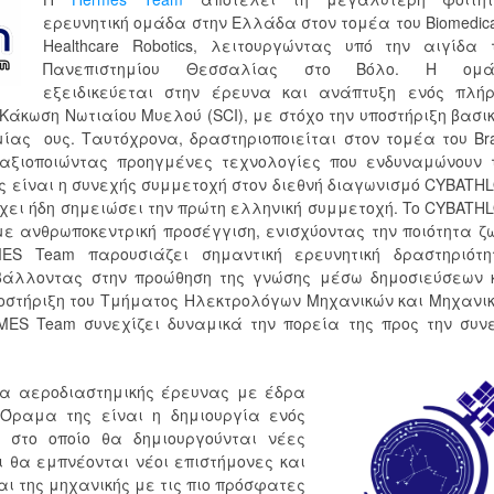
ερευνητική ομάδα στην Ελλάδα στον τομέα του Biomedica
Healthcare Robotics, λειτουργώντας υπό την αιγίδα 
Πανεπιστημίου Θεσσαλίας στο Βόλο. Η ομά
εξειδικεύεται στην έρευνα και ανάπτυξη ενός πλή
Κάκωση Νωτιαίου Μυελού (SCI), με στόχο την υποστήριξη βασι
ίας ους. Ταυτόχρονα, δραστηριοποιείται στον τομέα του Bra
ics, αξιοποιώντας προηγμένες τεχνολογίες που ενδυναμώνουν 
ας είναι η συνεχής συμμετοχή στον διεθνή διαγωνισμό CYBATH
υ έχει ήδη σημειώσει την πρώτη ελληνική συμμετοχή. To CYBATH
με ανθρωποκεντρική προσέγγιση, ενισχύοντας την ποιότητα ζ
 Team παρουσιάζει σημαντική ερευνητική δραστηριότη
βάλλοντας στην προώθηση της γνώσης μέσω δημοσιεύσεων 
οστήριξη του Τμήματος Ηλεκτρολόγων Μηχανικών και Μηχανι
ES Team συνεχίζει δυναμικά την πορεία της προς την συν
άδα αεροδιαστημικής έρευνας με έδρα
. Όραμα της είναι η δημιουργία ενός
, στο οποίο θα δημιουργούνται νέες
ι θα εμπνέονται νέοι επιστήμονες και
ι της μηχανικής με τις πιο πρόσφατες