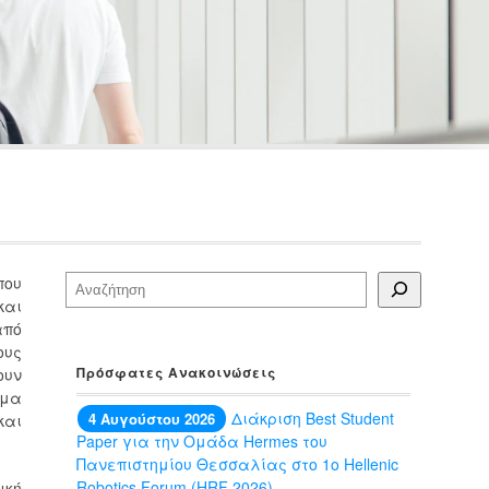
που
Αναζήτηση
και
από
ους
Πρόσφατες Ανακοινώσεις
ουν
ήμα
Διάκριση Best Student
4 Αυγούστου 2026
και
Paper για την Ομάδα Hermes του
Πανεπιστημίου Θεσσαλίας στο 1ο Hellenic
Robotics Forum (HRF 2026)
ική