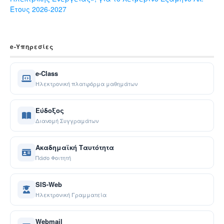
Έτους 2026-2027
e-Yπηρεσίες
e-Class
Ηλεκτρονική πλατφόρμα μαθημάτων
Εύδοξος
Διανομή Συγγραμάτων
Ακαδημαϊκή Ταυτότητα
Πάσο Φοιτητή
SIS-Web
Ηλεκτρονική Γραμματεία
Webmail