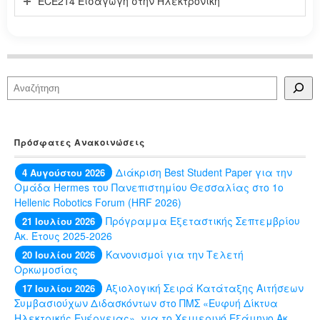
ECE214 Εισαγωγή στην Ηλεκτρονική
Αναζήτηση
Πρόσφατες Ανακοινώσεις
Διάκριση Best Student Paper για την
4 Αυγούστου 2026
Ομάδα Hermes του Πανεπιστημίου Θεσσαλίας στο 1ο
Hellenic Robotics Forum (HRF 2026)
Πρόγραμμα Εξεταστικής Σεπτεμβρίου
21 Ιουλίου 2026
Ακ. Έτους 2025-2026
Κανονισμοί για την Τελετή
20 Ιουλίου 2026
Ορκωμοσίας
Αξιολογική Σειρά Κατάταξης Αιτήσεων
17 Ιουλίου 2026
Συμβασιούχων Διδασκόντων στο ΠΜΣ «Ευφυή Δίκτυα
Ηλεκτρικής Ενέργειας», για το Χειμερινό Εξάμηνο Ακ.