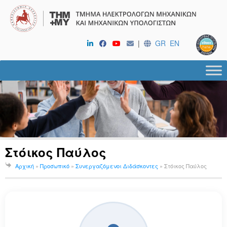
|
GR
EN
Στόικος Παύλος
Αρχική
»
Προσωπικό
»
Συνεργαζόμενοι Διδάσκοντες
»
Στόικος Παύλος