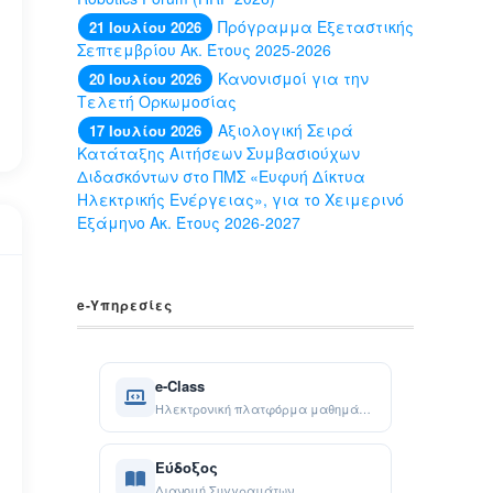
Πρόγραμμα Εξεταστικής
21 Ιουλίου 2026
Σεπτεμβρίου Ακ. Έτους 2025-2026
Κανονισμοί για την
20 Ιουλίου 2026
Τελετή Ορκωμοσίας
Αξιολογική Σειρά
17 Ιουλίου 2026
Κατάταξης Αιτήσεων Συμβασιούχων
Διδασκόντων στο ΠΜΣ «Ευφυή Δίκτυα
Ηλεκτρικής Ενέργειας», για το Χειμερινό
Εξάμηνο Ακ. Έτους 2026-2027
e-Yπηρεσίες
e-Class
Ηλεκτρονική πλατφόρμα μαθημάτων
Εύδοξος
Διανομή Συγγραμάτων