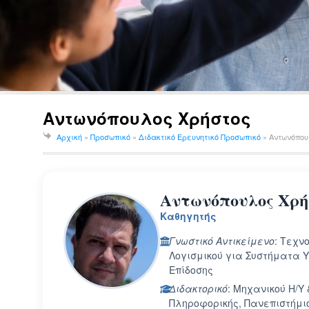
Αντωνόπουλος Χρήστος
Αρχική
»
Προσωπικό
»
Διδακτικό Ερευνητικό Προσωπικό
»
Αντωνόπου
Αντωνόπουλος Χρή
Καθηγητής
Γνωστικό Αντικείμενο
: Τεχν
Λογισμικού για Συστήματα 
Επίδοσης
Διδακτορικό
: Μηχανικού Η/Υ 
Πληροφορικής, Πανεπιστήμι