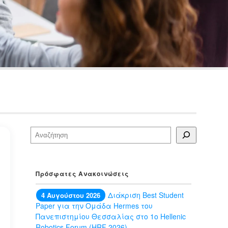
Αναζήτηση
Πρόσφατες Ανακοινώσεις
Διάκριση Best Student
4 Αυγούστου 2026
Paper για την Ομάδα Hermes του
Πανεπιστημίου Θεσσαλίας στο 1ο Hellenic
Robotics Forum (HRF 2026)