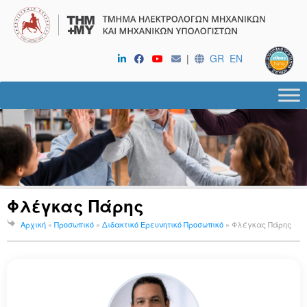
|
GR
EN
Φλέγκας Πάρης
Αρχική
»
Προσωπικό
»
Διδακτικό Ερευνητικό Προσωπικό
»
Φλέγκας Πάρης