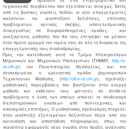
τεχνολογικό περιβάλλον που εξελίσσεται συνεχώς. Εκτός
από τις βασικές γνώσεις πεδίου, οι νέοι επαγγελματίες
καλούνται να αναπτύξουν δεξιότητες επίλυσης
προβλημάτων, κριτικής σκέψης, αποτελεσματικής
συνεργασίας σε διαφοροποιημένες ομάδες, και
ανεξάρτητης μάθησης που θα τους επιτρέψει να μένουν
στην πρώτη γραμμή του τομέα τους σε όλη τη διάρκεια της
επαγγελματικής τους σταδιοδρομίας.
Προς την κατεύθυνση αυτή το Τμήμα Ηλεκτρολόγων
Μηχανικών και Μηχανικών Υπολογιστών (ΤΗΜΜΥ,
http://e-
ce.uth.gr
) του Πανεπιστημίου Θεσσαλίας, και πιο
συγκεκριμένα η ερευνητική ομάδα Δημιουργικών
Τεχνολογιών Μάθησης (
http://ctll.e-ce.uth.gr
), σχεδιάζει
μαθησιακές παρεμβάσεις που βασίζονται στην ενεργή
μάθηση και εκθέτουν τους φοιτητές σε σύνθετα
προβλήματα η λύση των οποίων απαιτεί το συνδυασμό
διεπιστημονικών γνώσεων από πολυτεχνικές και
οικονομικές επιστήμες. Ο μαθησιακός σχεδιασμός στοχεύει
στην ανάπτυξη εξελιγμένων δεξιοτήτων πέρα από την
κατανόηση και αποστήθιση πληροφορίας, όπως την
ικανότητα εφαρμογής νέας γνώσης στην πράξη, ανάλυσης