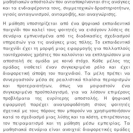
μαθησιακών αποστολών που ανταποκρίνονται στις ανάγκες
και τα ενδιαφέροντα τους, συμμετοχικών δραστηριοτήτων,
υγιούς ανταγωνισμού, ανταμοιβής, και αναγνώρισης.
Η μάθηση υποστηρίζεται από ένα ψηφιακό εκπαιδευτικό
παιχνίδι που καλεί τους φοιτητές να εισάγουν λύσεις σε
σενάρια εμπνευσμένα από τις διαδικασίες σχεδιασμού
υπηρεσιών για τις ανάγκες μιας πόλης. Το εκπαιδευτικό
παιχνίδι έχει τη μορφή μιας εφαρμογής για πολλαπλούς
ταυτόχρονους χρήστες που καλούνται να εκπληρώσουν μια
αποστολή σε ομάδα με κοινό στόχο. Κάθε μέλος της
ομάδας υιοθετεί έναν συγκεκριμένο ρόλο και έχει
διαφορετική άποψη του παιχνιδιού. Τα μέλη πρέπει να
συνεργαστούν μέσα σε ρεαλιστικά πλαίσια περιορισμών
και προτεραιοτήτων, όπως να μοιραστούν ένα
συγκεκριμένο προϋπολογισμό, για να λύσουν επιμέρους
προβλήματα της ευρύτερης αποστολής. Η ψηφιακή
εφαρμογή παρέχει ανατροφοδότηση στους φοιτητές
σχετικά με τους πόρους που μπορούν να χρησιμοποιήσουν
κατά το σχεδιασμό μιας λύσης και τα κόστη, επιτρέποντας
τον πειραματισμό και τη μάθηση μέσω εμπειρίας. Τα
μαθησιακά σενάρια είναι ανοιχτά: διαφορετικές ομάδες