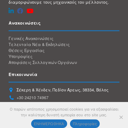
διαμορφώνουμε τους μηχανικούς του μέλλοντος.
Ανακοινώσεις
Γενικές Ανακοινώσεις
Τελευταία Νέα & Εκδηλώσεις
Θέσεις Εργασίας
Υποτροφίες
Αποφάσεις Συλλογικών Οργάνων
Επικοινωνία
Σέκερη & Χέυδεν, Πεδίον Άρεως, 38334, Βόλος
+30 24210 74967
+30 24210 74934
Ο παρών ιστότοπος χρησιμοποιεί cookies για να εξασφαλίσει
gece@uth.gr
την καλύτερη δυνατή εμπειρία σου στο site μας.
ΕΝΗΜΕΡΩΘΗΚΑ
Πληροφορίες
© Copyright 2026
Τμήμα Ηλεκτρολόγων Μηχανικών & Μηχανικών Υπολογιστών