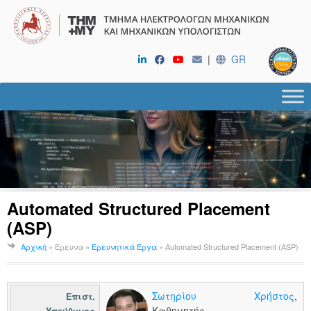
|
GR
Automated Structured Placement
(ASP)
Αρχική
» Έρευνα »
Ερευνητικά Έργα
»
Automated Structured Placement (ASP)
Σωτηρίου Χρήστος
,
Επιστ.
Καθηγητής
Υπεύθυνος