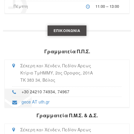
Πέμπτη
11:00 – 13:00
ΕΠΙΚΟΙΝΩΝΊΑ
Γραμματεία Π.Π.Σ.
Σέκερη και Χέυδεν, Πεδίον Άρεως
Κτίριο ΤμΗΜΜΥ, 2ος Όροφος, 201Α
ΤΚ 383 34, Βόλος
+30 24210 74934, 74967
gece ΑΤ uth.gr
Γραμματεία Π.Μ.Σ. & Δ.Σ.
Σέκερη και Χέυδεν, Πεδίον Άρεως