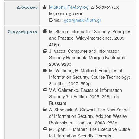
Μακρής Γεώργιος
, Διδάσκοντας
Διδάσκων
Μεταπτυχιακού
E-mail:
georgmakr@uth.gr
M. Stamp. Information Security: Principles
Συγγράμματα
and Practice, Wiley-Interscience. 2005.
416p.
J. Vacca. Computer and Information
Security Handbook. Morgan Kaufmann.
2009. 928p.
M. Whitman, H. Mattord. Principles of
Information Security. Course Technology;
3 edition. 2007. 550p.
V.A. Galetenko. Basics of Information
Security.3rd Edition. 2005. 208p. (in
Russian)
A. Shostack, A. Stewart. The New School
of Information Security. Addison-Wesley
Professional; 1 edition. 2008. 288p.
M. Egan, T. Mather. The Executive Guide
to Information Security: Threats,