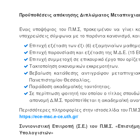
Προϋποθέσεις απόκτησης Διπλώματος Μεταπτυχια
Ένας υποψήφιος του Π.Μ.Σ, προκειμένου να γίνει κ
υποχρεώσεις σύμφωνα με το παρόντα κανονισμό, και
Επιτυχή εξέταση των έξι (6) εξαμηνιαίων μαθημ
Επιτυχή παρουσίαση και εξέταση της Μ.Δ.Ε. (15 E
Επιτυχή συμμετοχή σε επικουρικό έργο που ορίζετ
Τακτοποίηση οικονομικών εκκρεμοτήτων.
Βεβαίωση κατάθεσης αντιγράφου μεταπτυχιακ
Πανεπιστημίου Θεσσαλίας.
Παράδοση ακαδημαϊκής ταυτότητας.
Σε περίπτωση φοιτητή του οποίου ο τίτλος σπουδ
απονομή Δ.Μ.Σ. προϋποτίθεται η ακαδημαϊκή αναγ
Περισσότερες πληροφορίες στην ιστοσελίδα του Π.Μ.Σ
https://ece-msc.e-ce.uth.gr/
Συντονιστική Επιτροπή (Σ.Ε.) του Π.Μ.Σ. «Επισ
Υπολογιστών»