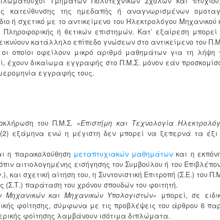
διπλωματούχοι Τμημάτων Πολυτεχνικών Σχολών και πτυχιού
ικής κατεύθυνσης της ημεδαπής ή αναγνωρισμένων ομοτα
ιο ή σχετικό με το αντικείμενο του Ηλεκτρολόγου Μηχανικού 
ς Πληροφορικής ή θετικών επιστημών. Κατ’ εξαίρεση μπορεί
δεικνύουν κατάλληλο επίπεδο γνώσεων στο αντικείμενο του Π.Μ
οι οποίοι οφείλουν μικρό αριθμό μαθημάτων για τη λήψη 
τοί, έχουν δικαίωμα εγγραφής στο Π.Μ.Σ. μόνον εάν προσκομίσ
μερομηνία εγγραφής τους.
οκλήρωση του Π.Μ.Σ.
«Επιστήμη και Τεχνολογία Ηλεκτρολό
(2) εξάμηνα ενώ η μέγιστη δεν μπορεί να ξεπερνά τα έξι 
ται η παρακολούθηση
μεταπτυχιακών μαθημάτων
και η εκπόν
όπιν αιτιολογημένης εισήγησης του Συμβούλου ή του Επιβλέπο
 και σχετική αίτηση του, η Συντονιστική Επιτροπή (Σ.Ε.) του Π.Μ
 (Σ.Τ.) παράταση του χρόνου σπουδών του φοιτητή.
ν Μηχανικών και Μηχανικών Υπολογιστών»
μπορεί, σε ειδι
κής φοίτησης, σύμφωνα με τις προβλέψεις του άρθρου 6 παρ
μερικής φοίτησης λαμβάνουν ισότιμα διπλώματα.