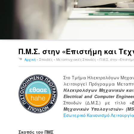
Π.Μ.Σ. στην «Επιστήμη και Τ
Αρχική
» Σπουδές » Μεταπτυχιακές Σπουδές »
Π.Μ.Σ. στην «Επιστή
Στο Τμήμα Ηλεκτρολόγων Μηχαν
λειτουργεί Πρόγραμμα Μεταπτυ
Ηλεκτρολόγων Μηχανικών και 
Electrical and Computer Engineer
Σπουδών (Δ.Μ.Σ.) με τίτλο
«
Μηχανικών Υπολογιστών» (MSc i
Εσωτερικό Κανονισμό Λειτουργί
Σκοπός του ΠΜΣ