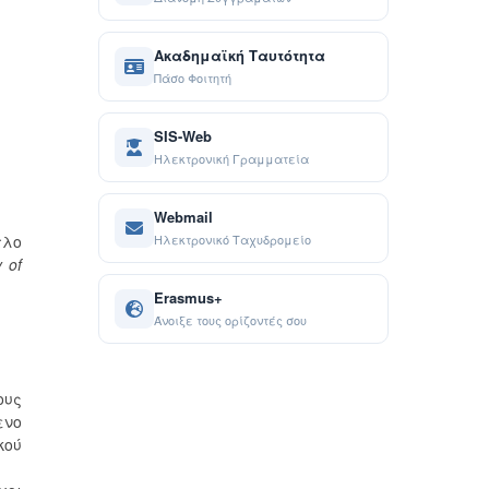
Ακαδημαϊκή Ταυτότητα
Πάσο Φοιτητή
SIS-Web
Ηλεκτρονική Γραμματεία
Webmail
τλο
Ηλεκτρονικό Ταχυδρομείο
 of
Erasmus+
Άνοιξε τους ορίζοντές σου
ους
ενο
κού