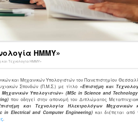
εχνολογία ΗΜΜΥ»
μη και Τεχνολογία ΗΜΜΥ»
ικών και Μηχανικών Υπολογιστών του Πανεπιστημίου Θεσσαλ
χιακών Σπουδών (Π.Μ.Σ.) με τίτλο
«Επιστήμη και Τεχνολο
Μηχανικών Υπολογιστών» (MSc in Science and Technology
ing)
που οδηγεί στην απονομή του Διπλώματος Μεταπτυχια
Επιστήμη και Τεχνολογία Ηλεκτρολόγων Μηχανικών 
n Electrical and Computer Engineering)
και διέπεται από 
ας
.