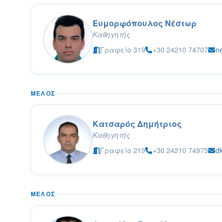
Ευμορφόπουλος Νέστωρ
Καθηγητής
Γραφείο 319
+30 24210 74707
n
ΜΈΛΟΣ
Κατσαρός Δημήτριος
Καθηγητής
Γραφείο 219
+30 24210 74975
d
ΜΈΛΟΣ