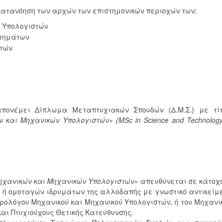
 κατανόηση των αρχών των επιστημονικών περιοχών των:
 Υπολογιστών
στημάτων
στών
πονέμει Δίπλωμα Μεταπτυχιακών Σπουδών (Δ.Μ.Σ.) με τί
και Μηχανικών Υπολογιστών» (MSc in Science and Technology
ηχανικών και Μηχανικών Υπολογιστών»
απευθύνεται σε κάτοχ
ής ή ομοταγών ιδρυμάτων της αλλοδαπής με γνωστικό αντικείμ
τρολόγου Μηχανικού και Μηχανικού Υπολογιστών, ή του Μηχανι
αι Πτυχιούχους Θετικής Κατεύθυνσης.