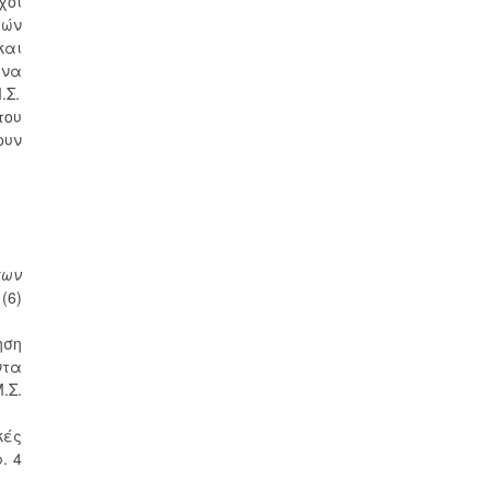
χοι
γών
και
 να
.Σ.
του
ουν
γων
(6)
ηση
ντα
.Σ.
κές
. 4