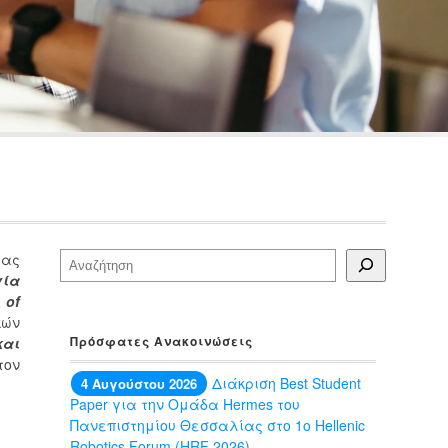
ίας
Αναζήτηση
γία
 of
κών
Πρόσφατες Ανακοινώσεις
και
τον
Διάκριση Best Student
4 Αυγούστου 2026
Paper για την Ομάδα Hermes του
Πανεπιστημίου Θεσσαλίας στο 1ο Hellenic
Robotics Forum (HRF 2026)