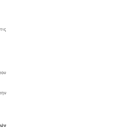
τις
του
την
κών