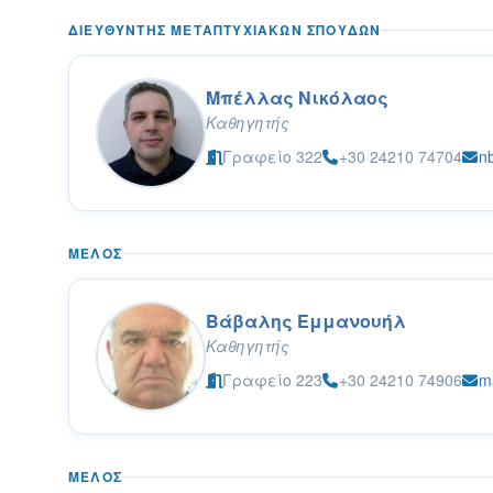
ΔΙΕΥΘΥΝΤΉΣ ΜΕΤΑΠΤΥΧΙΑΚΏΝ ΣΠΟΥΔΏΝ
Μπέλλας Νικόλαος
Καθηγητής
Γραφείο 322
+30 24210 74704
n
ΜΈΛΟΣ
Βάβαλης Εμμανουήλ
Καθηγητής
Γραφείο 223
+30 24210 74906
m
ΜΈΛΟΣ