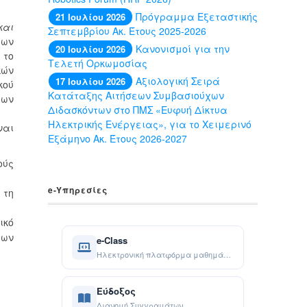
Πρόγραμμα Εξεταστικής
21 Ιουλίου 2026
και
Σεπτεμβρίου Ακ. Έτους 2025-2026
χων
Κανονισμοί για την
20 Ιουλίου 2026
 το
Τελετή Ορκωμοσίας
κών
Αξιολογική Σειρά
17 Ιουλίου 2026
κού
Κατάταξης Αιτήσεων Συμβασιούχων
εων
Διδασκόντων στο ΠΜΣ «Ευφυή Δίκτυα
Ηλεκτρικής Ενέργειας», για το Χειμερινό
ναι
Εξάμηνο Ακ. Έτους 2026-2027
ούς
e-Yπηρεσίες
 τη
ικό
των
e-Class
Ηλεκτρονική πλατφόρμα μαθημάτων
Εύδοξος
Διανομή Συγγραμάτων