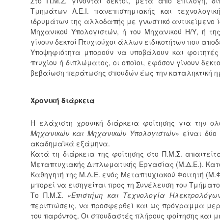
Στο Π.Μ.Σ. γίνονται δεκτοί, μετά από επιλογή, 
Τμημάτων Α.Ε.Ι. πανεπιστημιακής και τεχνολογ
ιδρυμάτων της αλλοδαπής με γνωστικό αντικείμενο ίδ
Μηχανικού Υπολογιστών, ή του Μηχανικού Η/Υ, ή τη
γίνουν δεκτοί Πτυχιούχοι άλλων ειδικοτήτων που απο
Υποψηφιότητα μπορούν να υποβάλουν και φοιτητές 
πτυχίου ή διπλώματος, οι οποίοι, εφόσον γίνουν δεκ
βεβαίωση περάτωσης σπουδών έως την καταληκτική η
Χρονική διάρκεια
Η ελάχιστη χρονική διάρκεια φοίτησης για την ολ
Μηχανικών και Μηχανικών Υπολογιστών»
είναι δύο 
ακαδημαϊκά εξάμηνα.
Κατά τη διάρκεια της φοίτησης στο Π.Μ.Σ. απαιτεί
Μεταπτυχιακής Διπλωματικής Εργασίας (Μ.Δ.Ε.). Κατ
Καθηγητή της Μ.Δ.Ε. ενός Μεταπτυχιακού Φοιτητή (Μ.Φ.),
μπορεί να εισηγείται προς τη Συνέλευση του Τμήματος
Το Π.Μ.Σ.
«Επιστήμη και Τεχνολογία Ηλεκτρολόγω
περιπτώσεις, να προσφερθεί και ως πρόγραμμα μερι
του παρόντος. Οι σπουδαστές πλήρους φοίτησης και 