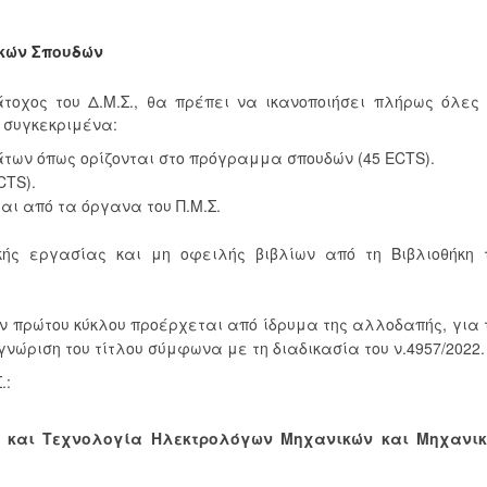
κών Σπουδών
άτοχος του Δ.Μ.Σ., θα πρέπει να ικανοποιήσει πλήρως όλες 
 συγκεκριμένα:
άτων όπως ορίζονται στο πρόγραμμα σπουδών (45 ECTS).
CTS).
αι από τα όργανα του Π.Μ.Σ.
ής εργασίας και μη οφειλής βιβλίων από τη Βιβλιοθήκη 
ών πρώτου κύκλου προέρχεται από ίδρυμα της αλλοδαπής, για 
νώριση του τίτλου σύμφωνα με τη διαδικασία του ν.4957/2022.
.:
τήμη και Τεχνολογία Ηλεκτρολόγων Μηχανικών και Μηχανι