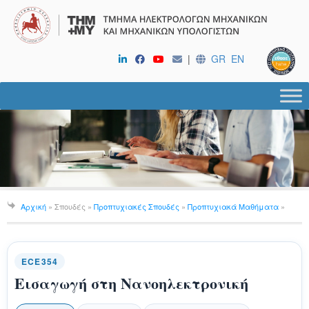
|
GR
EN
Αρχική
» Σπουδές »
Προπτυχιακές Σπουδές
»
Προπτυχιακά Μαθήματα
»
ECE354
Εισαγωγή στη Νανοηλεκτρονική