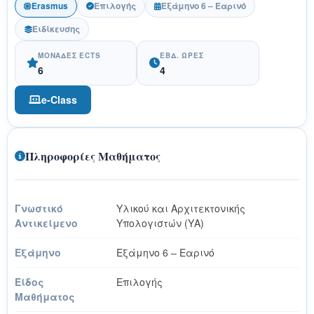
Erasmus
Επιλογής
Εξάμηνο 6 – Εαρινό
Ειδίκευσης
ΜΟΝΆΔΕΣ ECTS
ΕΒΔ. ΏΡΕΣ
6
4
e-Class
Πληροφορίες Μαθήματος
Γνωστικό
Υλικού και Αρχιτεκτονικής
Αντικείμενο
Υπολογιστών (ΥΑ)
Εξάμηνο
Εξάμηνο 6 – Εαρινό
Είδος
Επιλογής
Μαθήματος